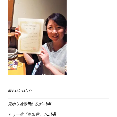
最もいいねした
鬼ゆり挽歌inかるが...
+4
もう一度「奥出雲」カ...
+3