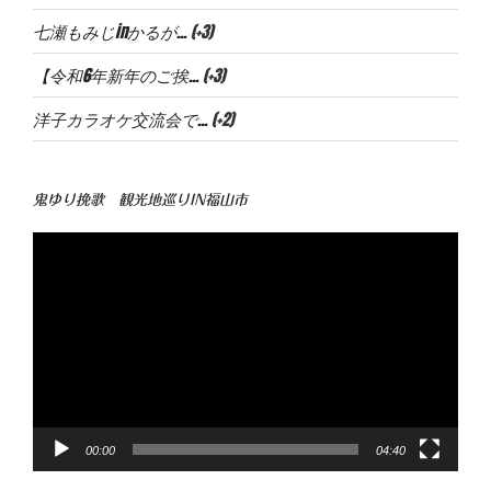
七瀬もみじinかるが...
+3
【令和6年新年のご挨...
+3
洋子カラオケ交流会で...
+2
鬼ゆり挽歌 観光地巡りIN福山市
動
画
プ
レ
ー
ヤ
ー
00:00
04:40