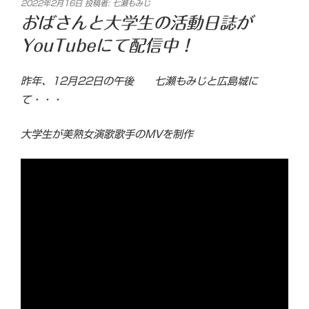
投
2022年2月16日
投稿者:
七瀬もみじ
稿
おばさんと大学生の活動日誌が
日:
YouTubeにて配信中！
昨年、12月22日の午後 七瀬もみじと広島城に
て・・・
大学生が美熟女演歌歌手のMVを制作