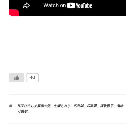
+1
タ
HITひろしま観光大使
、
七瀬もみじ
、
広島城
、
広島県
、
演歌歌手
、
鬼ゆ
グ
り挽歌