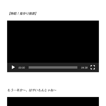
【熱唱！鬼ゆり挽歌】
動
画
プ
レ
ー
ヤ
ー
00:00
04:38
もう一年か～、はやいもんじゃね～
動
画