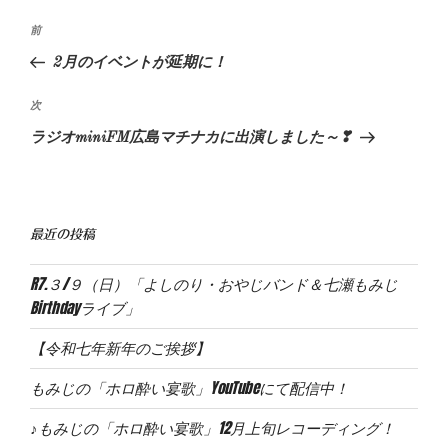
投
前
前
稿
の
2月のイベントが延期に！
ナ
投
ビ
稿
次
次
ゲ
の
ラジオminiFM広島マチナカに出演しました～❣
投
ー
稿
シ
ョ
最近の投稿
ン
R7.３/９（日）「よしのり・おやじバンド＆七瀬もみじ
Birthdayライブ」
【令和七年新年のご挨拶】
もみじの「ホロ酔い宴歌」YouTubeにて配信中！
♪もみじの「ホロ酔い宴歌」12月上旬レコーディング！