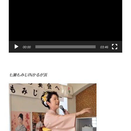
プ
レ
ー
ヤ
ー
00:00
03:46
七瀬もみじINかるが浜