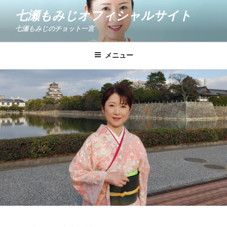
コ
七瀬もみじオフィシャルサイト
ン
七瀬もみじのチョット一言
テ
ン
ツ
メニュー
へ
ス
キ
ッ
プ